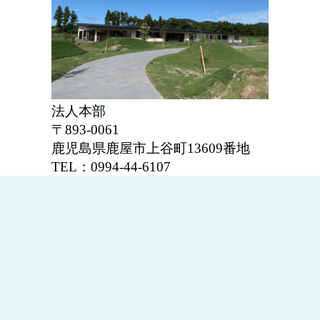
法人本部
〒893-0061
鹿児島県鹿屋市上谷町13609番地
TEL：
0994-44-6107
基本理念
感謝・慎み・たすけあい
を基本理念と
して掲げ、地域社会に
啓発していく
も
のとします。