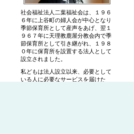
社会福祉法人二葉福祉会は、１９６
６年に上谷町の婦人会が中心となり
季
節保育所として産声をあげ、翌１
９６７年に天理教鹿屋分教会内で季
節保
育所として引き継がれ、１９８
０年に保育所を設置する法人として
設立さ
れました。
私どもは法人設立以来、必要として
いる人に必要なサービスを届けた
い。
との思いで事業を展開していま
す。経営理念の柱は「感謝・慎み・
たすけ
あい」を掲げています。先祖
や自然、何事にも「感謝」できる心
を育て、
現代社会で特に必要とされ
る「慎み」の心を育み、乳幼児期に
しっかりと
育たなければならない