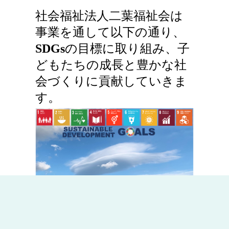
社会福祉法人二葉福祉会は
事業を通して以下の通り、
SDGs
の目標に取り組み、子
どもたちの成長と豊かな社
会づくりに貢献していきま
す。
「
社会福祉法人二葉福祉会
は持続可能な
開発目標（
SDGs
）を支援しています
」