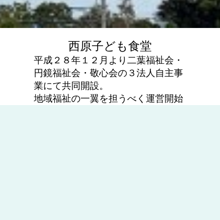
西原子ども食堂
平成２８年１２月より二葉福祉会・
円鏡福祉会・敬心会の３法人自主事
業にて共同開設。
地域福祉の一翼を担うべく運営開始
しました。昨今のコロナ情勢など時
流に沿って運営形態を更新しながら
地域に根付いた活動となるよう知恵
を出し合っています。